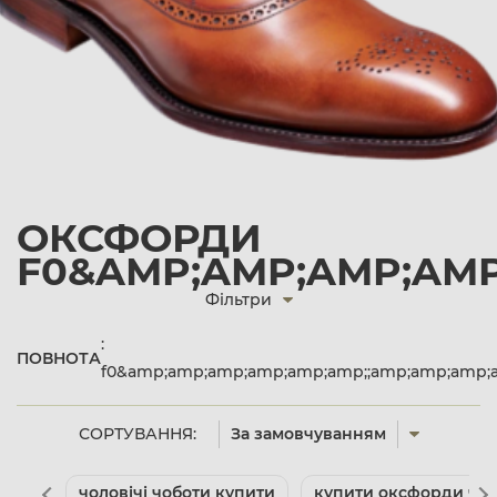
ОКСФОРДИ
F0&AMP;AMP;AMP;AMP
Фільтри
:
ПОВНОТА
f0&amp;amp;amp;amp;amp;amp;;amp;amp;amp;
СОРТУВАННЯ:
За замовчуванням
чоловічі чоботи купити
купити оксфорди чол