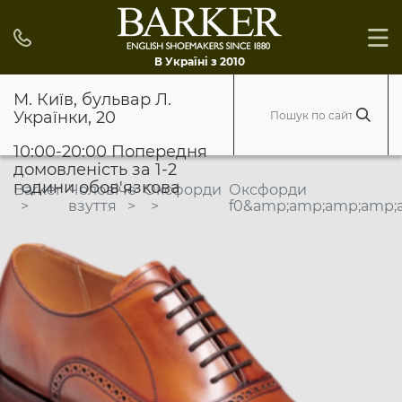
В Україні з 2010
М. Київ, бульвар Л.
Українки, 20
10:00-20:00 Попередня
домовленість за 1-2
години обов'язкова
Barker
Чоловіче
Оксфорди
Оксфорди
взуття
f0&amp;amp;amp;amp;