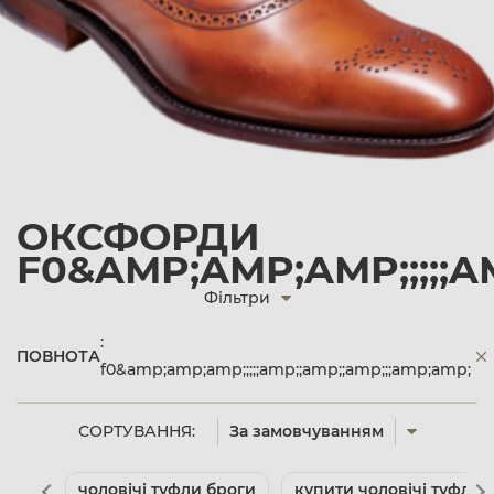
ОКСФОРДИ
F0&AMP;AMP;AMP;;;;;A
Фільтри
:
ПОВНОТА
f0&amp;amp;amp;;;;;amp;;amp;;amp;;;amp;amp;
СОРТУВАННЯ:
За замовчуванням
чоловічі туфли броги
купити чоловічі туфлі д