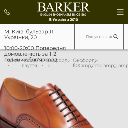
В Україні з 2010
М. Київ, бульвар Л.
Українки, 20
10:00-20:00 Попередня
домовленість за 1-2
години обов'язкова
Barker
Чоловіче
Оксфорди
Оксфорди
взуття
f0&amp;amp;amp;;;;;amp