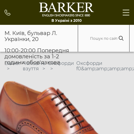
В Україні з 2010
М. Київ, бульвар Л.
Українки, 20
10:00-20:00 Попередня
домовленість за 1-2
години обов'язкова
Barker
Чоловіче
Оксфорди
Оксфорди
взуття
f0&amp;amp;;amp;amp;