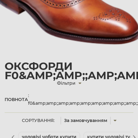
ОКСФОРДИ
F0&AMP;AMP;;AMP;AMP
Фільтри
:
ПОВНОТА
f0&amp;amp;;amp;amp;amp;amp;amp;amp;;amp;
СОРТУВАННЯ:
За замовчуванням
чоловічі чоботи купити
купити чоловічі туфлі