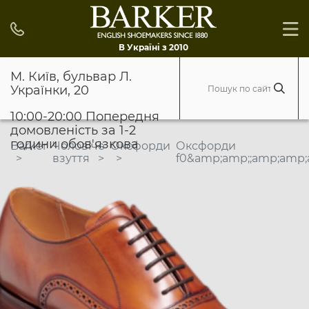
В Україні з 2010
М. Київ, бульвар Л.
Українки, 20
10:00-20:00 Попередня
домовленість за 1-2
години обов'язкова
Barker
Чоловіче
Оксфорди
Оксфорди
взуття
f0&amp;amp;;amp;amp;