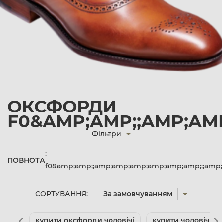
ОКСФОРДИ
F0&AMP;AMP;;AMP;AMP
Фільтри
:
ПОВНОТА
f0&amp;amp;;amp;amp;amp;amp;amp;amp;;;amp;
СОРТУВАННЯ:
За замовчуванням
купити оксфорди чоловічі
купити чоловічі ту