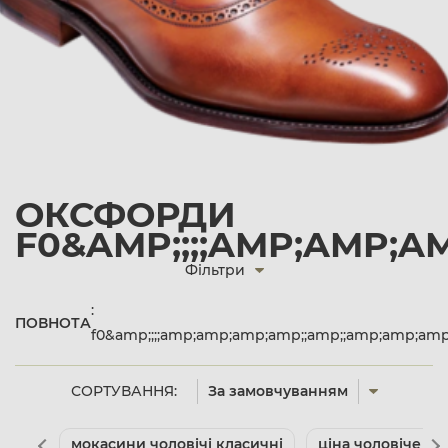
ОКСФОРДИ
F0&AMP;;;;AMP;AMP;A
Фільтри
:
ПОВНОТА
f0&amp;;;;amp;amp;amp;amp;;amp;;amp;amp;am
СОРТУВАННЯ:
За замовчуванням
мокасини чоловічі класичні
ціна чоловіче вз