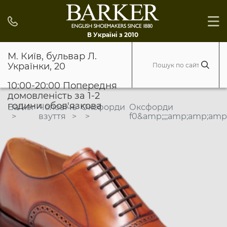
В Україні з 2010
М. Київ, бульвар Л.
Українки, 20
10:00-20:00 Попередня
домовленість за 1-2
години обов'язкова
Barker
Чоловіче
Оксфорди
Оксфорди
взуття
f0&amp;;;;amp;amp;am