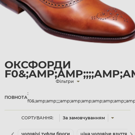
ОКСФОРДИ
F0&;AMP;AMP;;;;AMP;
Фільтри
:
ПОВНОТА
f0&;amp;amp;;;;amp;amp;amp;amp;amp;amp;;amp
СОРТУВАННЯ:
За замовчуванням
чоловічі туфли броги
ціна чоловіче взуття