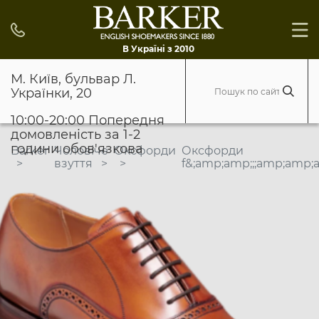
В Україні з 2010
М. Київ, бульвар Л.
Українки, 20
10:00-20:00 Попередня
домовленість за 1-2
години обов'язкова
Barker
Чоловіче
Оксфорди
Оксфорди
взуття
f&;amp;amp;;;amp;amp;