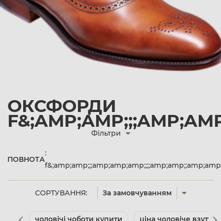
ОКСФОРДИ
F&;AMP;AMP;;;AMP;AM
Фільтри
:
ПОВНОТА
f&;amp;amp;;;amp;amp;amp;;;;amp;amp;;amp;am
СОРТУВАННЯ:
За замовчуванням
чоловічі чоботи купити
ціна чоловіче взуття