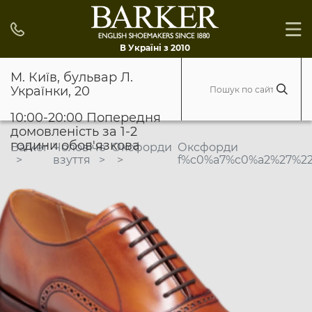
В Україні з 2010
М. Київ, бульвар Л.
Українки, 20
10:00-20:00 Попередня
домовленість за 1-2
години обов'язкова
Barker
Чоловіче
Оксфорди
Оксфорди
взуття
f%c0%a7%c0%a2%27%22\