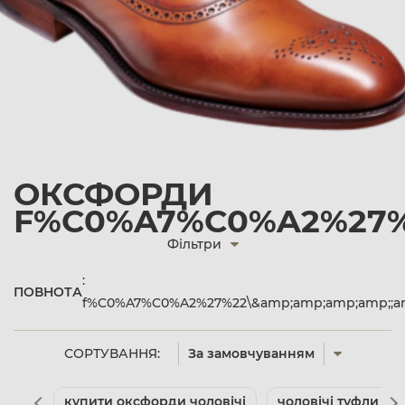
ОКСФОРДИ
F%C0%A7%C0%A2%27%2
Фільтри
:
ПОВНОТА
f%C0%A7%C0%A2%27%22\&amp;amp;amp;amp;;amp
СОРТУВАННЯ:
За замовчуванням
купити оксфорди чоловічі
чоловічі туфли бр