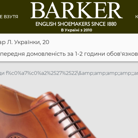
Е ВЗУТЯ
К
В Україні з 2010
ар Л. Українки, 20
опередня домовленість за 1-2 години обов'язко
и f%c0%a7%c0%a2%2527%2522\&amp;amp;amp;;amp;;;am