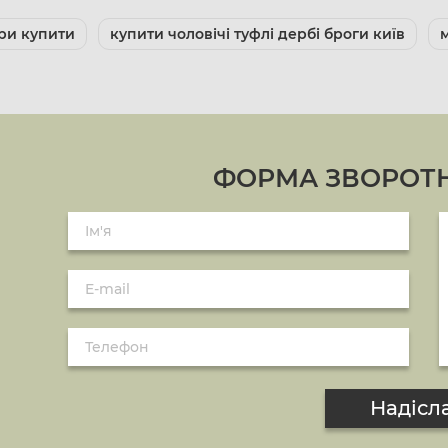
ери купити
купити чоловічі туфлі дербі броги київ
ФОРМА ЗВОРОТН
Надісл