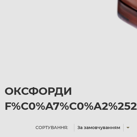
ОКСФОРДИ
F%C0%A7%C0%A2%2527%
СОРТУВАННЯ:
За замовчуванням