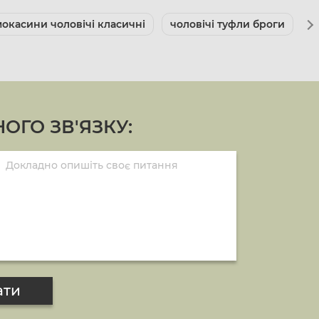
мокасини чоловічі класичні
чоловічі туфли броги
ц
ОГО ЗВ'ЯЗКУ:
ати