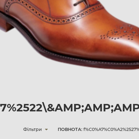
2522\&AMP;AMP;AMP;;A
Фільтри
ПОВНОТА
: f%C0%A7%C0%A2%2527%2