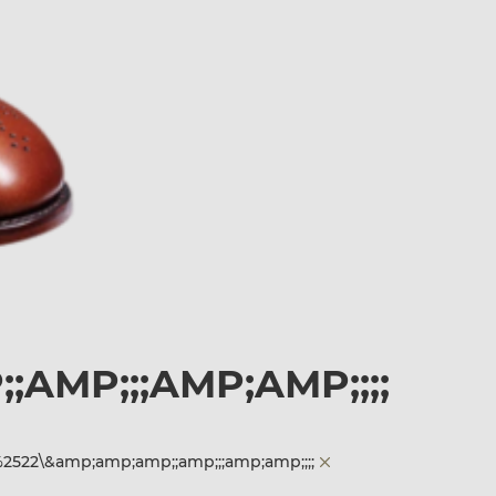
MP;;;AMP;AMP;;;;
522\&amp;amp;amp;;amp;;;amp;amp;;;;