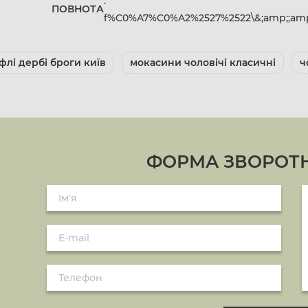
:
ПОВНОТА
f%C0%A7%C0%A2%2527%2522\&;amp;;amp
флі дербі броги київ
мокасини чоловічі класичні
ч
ФОРМА ЗВОРОТН