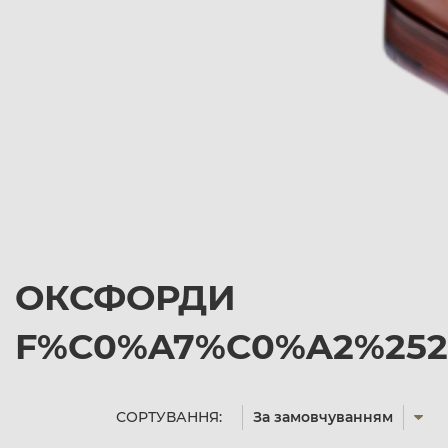
ОКСФОРДИ
F%C0%A7%C0%A2%2527
СОРТУВАННЯ:
За замовчуванням