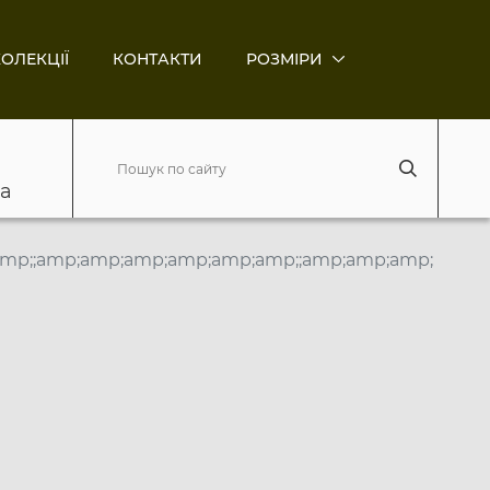
ОЛЕКЦІЇ
КОНТАКТИ
РОЗМІРИ
ва
amp;;amp;amp;amp;amp;amp;amp;;amp;amp;amp;