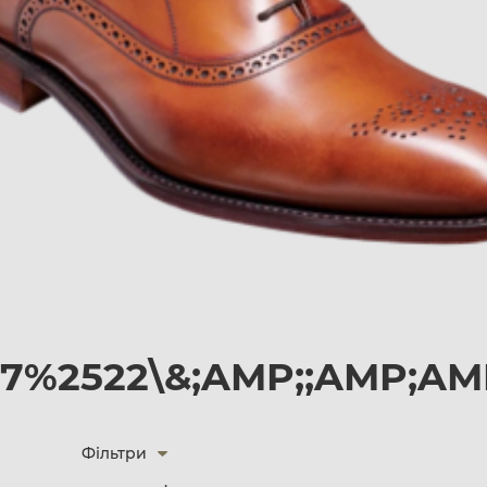
%2522\&;AMP;;AMP;AMP
Фільтри