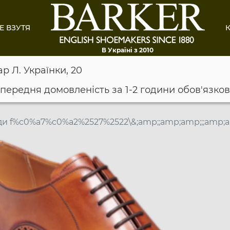
Е ВЗУТЯ
К
В Україні з 2010
ар Л. Українки, 20
опередня домовленість за 1-2 години обов'язко
и f%c0%a7%c0%a2%2527%2522\&;amp;;amp;amp;;;amp;