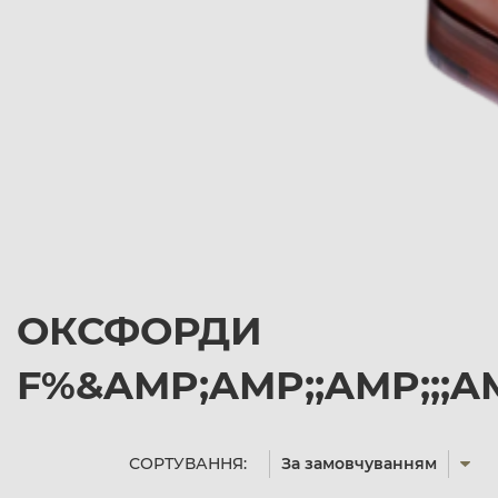
ОКСФОРДИ
F%&AMP;AMP;;AMP;;;A
СОРТУВАННЯ:
За замовчуванням