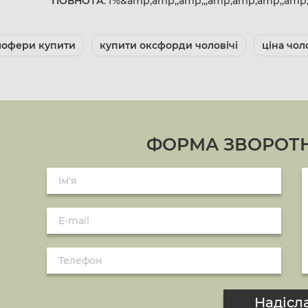
ПОВНОТА
: f%&amp;amp;;amp;;;amp;amp;amp;;amp
 лофери купити
купити оксфорди чоловічі
ціна чол
ФОРМА ЗВОРОТН
Надісл