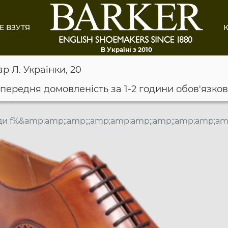
Е ВЗУТЯ
К
В Україні з 2010
ар Л. Українки, 20
опередня домовленість за 1-2 години обов'язко
и f%&amp;amp;;amp;;;amp;amp;amp;;amp;;amp;amp;amp