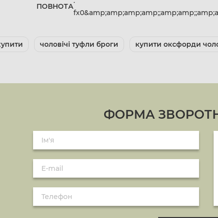
:
ПОВНОТА
fx0&amp;amp;amp;amp;;amp;amp;;amp;
купити
чоловічі туфли броги
купити оксфорди чоло
ФОРМА ЗВОРОТН