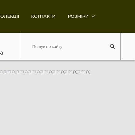
ОЛЕКЦІЇ
КОНТАКТИ
РОЗМІРИ
ва
p;amp;;amp;amp;amp;amp;amp;;amp;