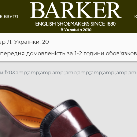
Е ВЗУТЯ
К
В Україні з 2010
ар Л. Українки, 20
опередня домовленість за 1-2 години обов'язко
и fx0&amp;amp;amp;amp;;amp;amp;;amp;amp;;amp;am