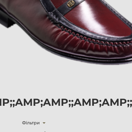
P;;AMP;AMP;;AMP;AMP;
Фільтри