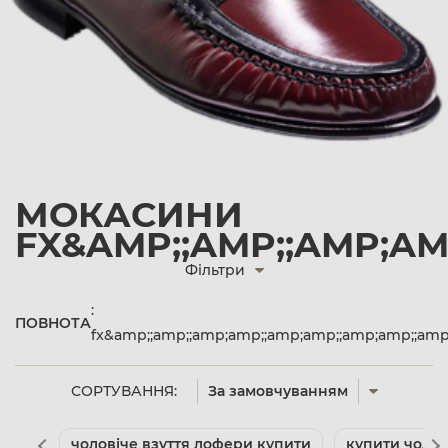
МОКАСИНИ
FX&AMP;;AMP;;AMP;AM
Фільтри
:
ПОВНОТА
fx&amp;;amp;;amp;amp;;amp;amp;;amp;amp;;a
СОРТУВАННЯ:
За замовчуванням
чоловіче взуття лофери купити
купити чолові