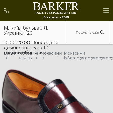
В Україні з 2010
М. Київ, бульвар Л.
Українки, 20
10:00-20:00 Попередня
домовленість за 1-2
години обов'язкова
Barker
Чоловіче
Мокасини
Мокасини
взуття
fx&amp;;amp;;amp;amp