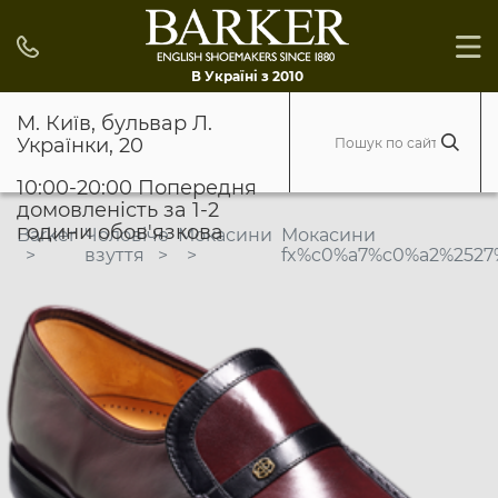
В Україні з 2010
М. Київ, бульвар Л.
Українки, 20
10:00-20:00 Попередня
домовленість за 1-2
години обов'язкова
Barker
Чоловіче
Мокасини
Мокасини
взуття
fx%c0%a7%c0%a2%2527%