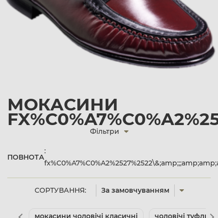
МОКАСИНИ
FX%C0%A7%C0%A2%2527
Фільтри
:
ПОВНОТА
fx%C0%A7%C0%A2%2527%2522\&;amp;;;amp;amp;
СОРТУВАННЯ:
За замовчуванням
мокасини чоловічі класичні
чоловічі туфли б