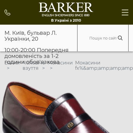
В Україні з 2010
М. Київ, бульвар Л.
Українки, 20
10:00-20:00 Попередня
домовленість за 1-2
години обов'язкова
Barker
Чоловіче
Мокасини
Мокасини
взуття
fx%&amp;amp;amp;amp;