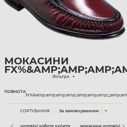
МОКАСИНИ
FX%&AMP;AMP;AMP;AM
Фільтри
:
ПОВНОТА
fx%&amp;amp;amp;amp;;amp;amp;amp;;;;amp;a
СОРТУВАННЯ:
За замовчуванням
чоловічі чоботи купити
мокасини чоловічі кл