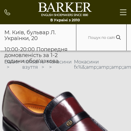
В Україні з 2010
М. Київ, бульвар Л.
Українки, 20
10:00-20:00 Попередня
домовленість за 1-2
години обов'язкова
Barker
Чоловіче
Мокасини
Мокасини
взуття
fx%&;amp;;amp;;amp;;