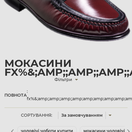
МОКАСИНИ
FX%&;AMP;;AMP;;AMP
Фільтри
:
ПОВНОТА
fx%&;amp;;amp;;amp;;amp;amp;amp;amp;amp;a
СОРТУВАННЯ:
За замовчуванням
чоловічі чоботи купити
мокасини чоловічі кл