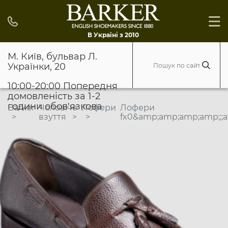
В Україні з 2010
М. Київ, бульвар Л.
Українки, 20
10:00-20:00 Попередня
домовленість за 1-2
години обов'язкова
Barker
Чоловіче
Лофери
Лофери
взуття
fx0&amp;amp;amp;amp;;;a