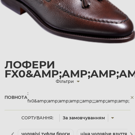
ЛОФЕРИ
FX0&AMP;AMP;AMP;AMP;
Фільтри
:
ПОВНОТА
fx0&amp;amp;amp;amp;;;amp;;;;amp;;amp;amp;
СОРТУВАННЯ:
За замовчуванням
чоловічі туфли броги
ціна чоловіче взуття