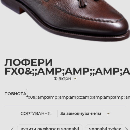
ЛОФЕРИ
FX0&;;AMP;AMP;;AMP;
Фільтри
:
ПОВНОТА
fx0&;;amp;amp;;amp;amp;;;;amp;amp;amp;amp;;
СОРТУВАННЯ:
За замовчуванням
купити оксфорди чоловічі
чоловічі туфли бр