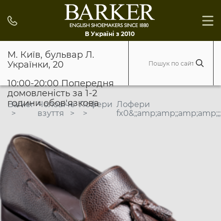
В Україні з 2010
М. Київ, бульвар Л.
Українки, 20
10:00-20:00 Попередня
домовленість за 1-2
години обов'язкова
Barker
Чоловіче
Лофери
Лофери
взуття
fx0&;;amp;amp;;amp;amp;