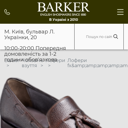
В Україні з 2010
М. Київ, бульвар Л.
Українки, 20
10:00-20:00 Попередня
домовленість за 1-2
години обов'язкова
Barker
Чоловіче
Лофери
Лофери
взуття
fx&amp;amp;amp;amp;amp