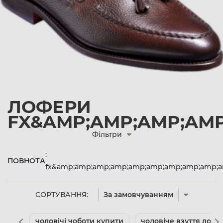
ЛОФЕРИ
FX&AMP;AMP;AMP;AMP
Фільтри
:
ПОВНОТА
fx&amp;amp;amp;amp;amp;amp;amp;amp;amp;am
СОРТУВАННЯ:
За замовчуванням
чоловічі чоботи купити
чоловіче взуття лоф