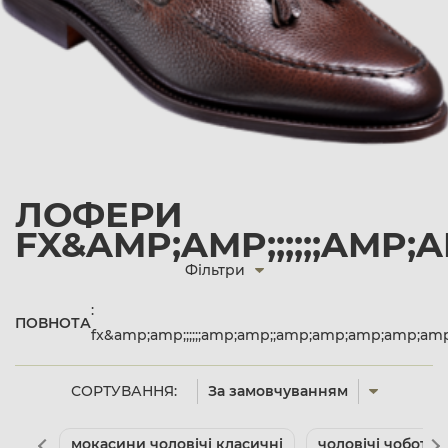
ЛОФЕРИ
FX&AMP;AMP;;;;;;AMP
Фільтри
:
ПОВНОТА
fx&amp;amp;;;;;;amp;amp;;amp;amp;amp;amp;a
СОРТУВАННЯ:
За замовчуванням
мокасини чоловічі класичні
чоловічі чоботи 