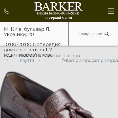
В Україні з 2010
М. Київ, бульвар Л.
Українки, 20
10:00-20:00 Попередня
домовленість за 1-2
години обов'язкова
Barker
Чоловіче
Лофери
Лофери
взуття
fx&amp;amp;;;;;;amp;amp