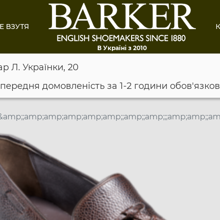
Е ВЗУТЯ
К
В Україні з 2010
ар Л. Українки, 20
опередня домовленість за 1-2 години обов'язко
&amp;;amp;amp;amp;amp;amp;;amp;;amp;;;amp;amp;;am