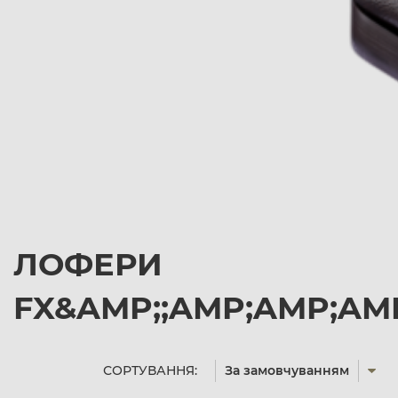
ЛОФЕРИ
FX&AMP;;AMP;AMP;AMP
СОРТУВАННЯ:
За замовчуванням