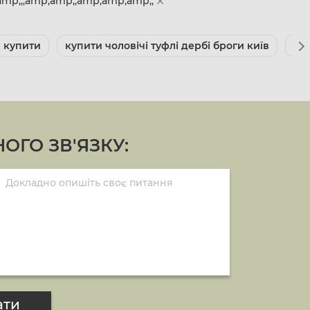
amp;;;amp;amp;;amp;amp;amp;;
и купити
купити чоловічі туфлі дербі броги київ
цін
ОГО ЗВ'ЯЗКУ:
ати