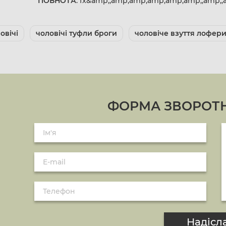
ПОВНОТА
: fx&amp;;amp;amp;amp;amp;amp;;amp;;
овічі
чоловічі туфли броги
чоловіче взуття лофер
ФОРМА ЗВОРОТН
Надісл