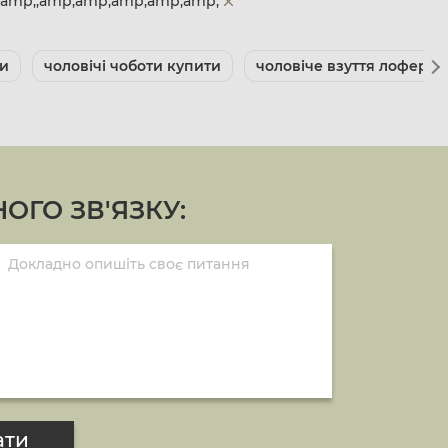
p;amp;;amp;amp;amp;amp;amp;
ги
чоловічі чоботи купити
чоловіче взуття лофери 
ОГО ЗВ'ЯЗКУ:
ати