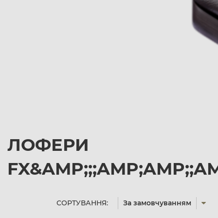
ЛОФЕРИ
FX&AMP;;;AMP;AMP;;A
СОРТУВАННЯ:
За замовчуванням