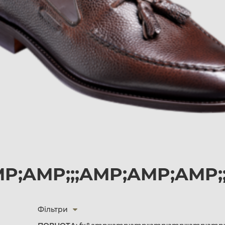
MP;AMP;;;AMP;AMP;AMP
Фільтри