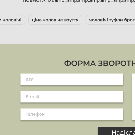
ПОВНОТА
: fx&amp;;;amp;amp;;amp;amp;;;amp;am
 чоловічі
ціна чоловіче взуття
чоловічі туфли бро
ФОРМА ЗВОРОТН
Надісл