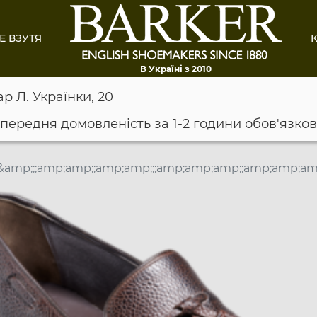
Е ВЗУТЯ
К
В Україні з 2010
ар Л. Українки, 20
опередня домовленість за 1-2 години обов'язко
&amp;;;amp;amp;;amp;amp;;;amp;amp;amp;;amp;amp;a