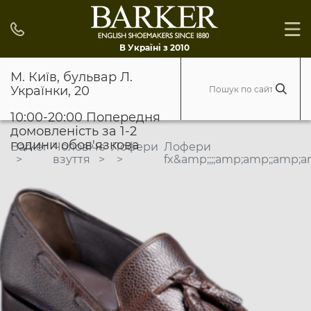
В Україні з 2010
М. Київ, бульвар Л.
Українки, 20
10:00-20:00 Попередня
домовленість за 1-2
години обов'язкова
Barker
Чоловіче
Лофери
Лофери
взуття
fx&amp;;;;amp;amp;;amp