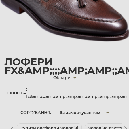
ЛОФЕРИ
FX&AMP;;;;AMP;AMP;;
Фільтри
:
ПОВНОТА
fx&amp;;;;amp;amp;;amp;amp;amp;;;amp;;amp;
СОРТУВАННЯ:
За замовчуванням
купити оксфорди чоловічі
чоловіче взуття л