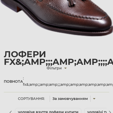
ЛОФЕРИ
FX&;AMP;;;AMP;AMP;;
Фільтри
:
ПОВНОТА
fx&;amp;;;amp;amp;;;;amp;;amp;amp;amp;amp;a
СОРТУВАННЯ:
За замовчуванням
чоловіче взуття лофери купити
чоловічі туф