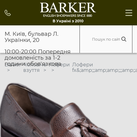
В Україні з 2010
М. Київ, бульвар Л.
Українки, 20
10:00-20:00 Попередня
домовленість за 1-2
години обов'язкова
Barker
Чоловіче
Лофери
Лофери
взуття
fx&;amp;;;amp;amp;;;;am