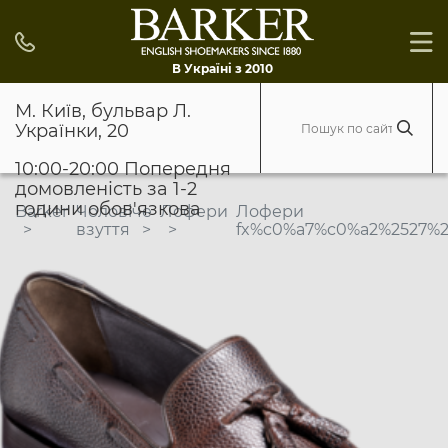
В Україні з 2010
М. Київ, бульвар Л.
Українки, 20
10:00-20:00 Попередня
домовленість за 1-2
години обов'язкова
Barker
Чоловіче
Лофери
Лофери
взуття
fx%c0%a7%c0%a2%2527%25