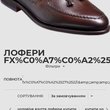
ЛОФЕРИ
FX%C0%A7%C0%A2%252
Фільтри
:
ПОВНОТА
fx%C0%A7%C0%A2%2527%2522\&amp;;;amp;amp;;
СОРТУВАННЯ:
За замовчуванням
чоловіче взуття лофери купити
купити чолові