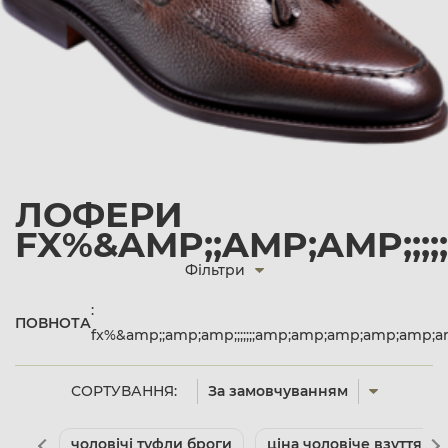
ЛОФЕРИ
FX%&AMP;;AMP;AMP;;;;
Фільтри
:
ПОВНОТА
fx%&amp;;amp;amp;;;;;;;amp;amp;amp;amp;amp;a
СОРТУВАННЯ:
За замовчуванням
чоловічі туфли броги
ціна чоловіче взуття