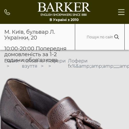
В Україні з 2010
М. Київ, бульвар Л.
Українки, 20
10:00-20:00 Попередня
домовленість за 1-2
години обов'язкова
Barker
Чоловіче
Лофери
Лофери
взуття
fx%&amp;;amp;amp;;;;;;;