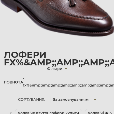
ЛОФЕРИ
FX%&AMP;;AMP;;AMP;;
Фільтри
:
ПОВНОТА
fx%&amp;;amp;;amp;;amp;;amp;;amp;amp;amp;;a
СОРТУВАННЯ:
За замовчуванням
чоловіче взуття лофери купити
чоловічі чоб