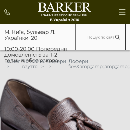
В Україні з 2010
М. Київ, бульвар Л.
Українки, 20
10:00-20:00 Попередня
домовленість за 1-2
години обов'язкова
Barker
Чоловіче
Лофери
Лофери
взуття
fx%&amp;;amp;;amp;;amp;