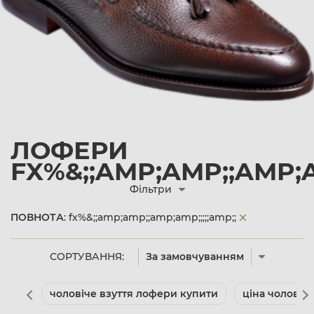
ЛОФЕРИ
FX%&;;AMP;AMP;;AMP;AM
Фільтри
ПОВНОТА
: fx%&;;amp;amp;;amp;amp;;;;;amp;;
СОРТУВАННЯ:
За замовчуванням
чоловіче взуття лофери купити
ціна чоловіче