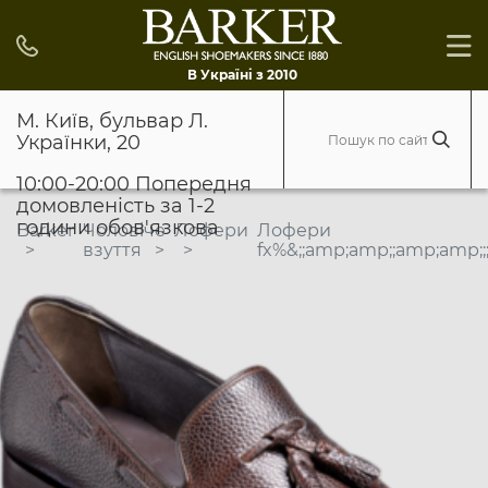
В Україні з 2010
М. Київ, бульвар Л.
Українки, 20
10:00-20:00 Попередня
домовленість за 1-2
години обов'язкова
Barker
Чоловіче
Лофери
Лофери
взуття
fx%&;;amp;amp;;amp;amp;;;