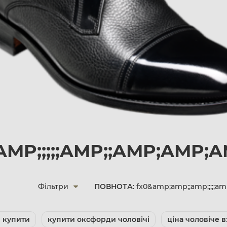
MP;;;;;AMP;;AMP;AMP;
Фільтри
ПОВНОТА
: fx0&amp;amp;;amp;;;;;
и купити
купити оксфорди чоловічі
ціна чоловіче в