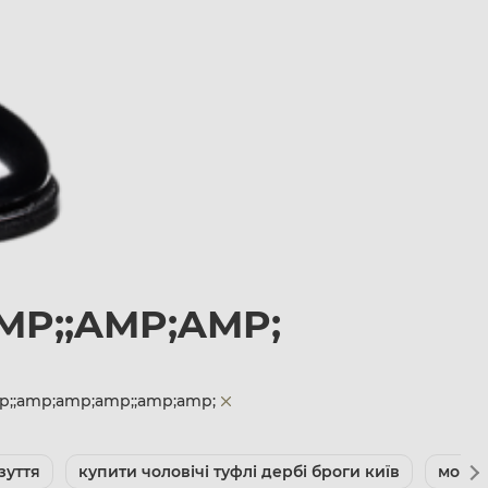
AMP;;AMP;AMP;
amp;;amp;amp;amp;;amp;amp;
зуття
купити чоловічі туфлі дербі броги київ
мокас