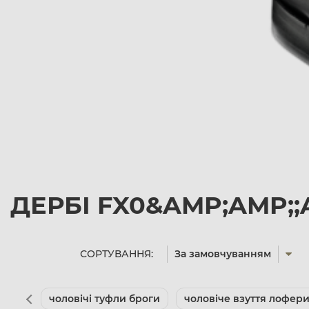
ДЕРБІ FX0&AMP;AMP;;A
СОРТУВАННЯ:
За замовчуванням
чоловічі туфли броги
чоловіче взуття лофер