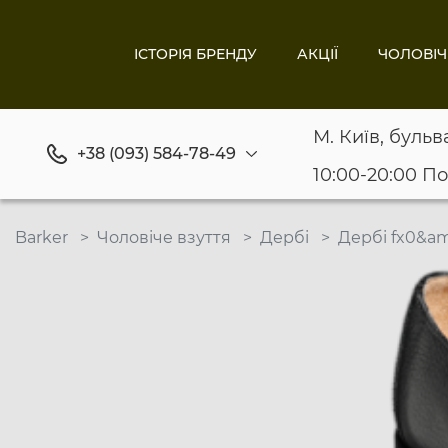
ІСТОРІЯ БРЕНДУ
АКЦІЇ
ЧОЛОВІЧ
М. Київ, бульв
+38 (093) 584-78-49
10:00-20:00 П
Barker
Чоловіче взуття
Дербі
Дербі fx0&am