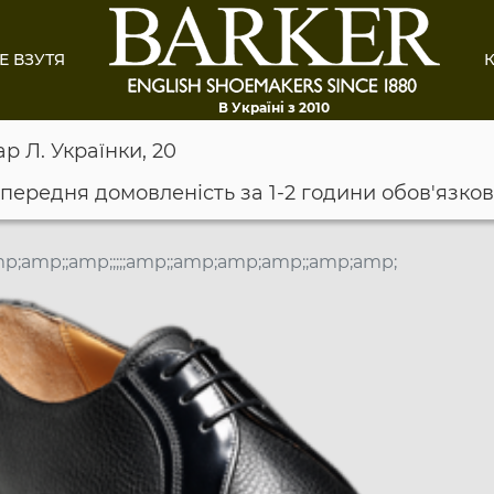
Е ВЗУТЯ
К
В Україні з 2010
ар Л. Українки, 20
опередня домовленість за 1-2 години обов'язко
p;amp;;amp;;;;;amp;;amp;amp;amp;;amp;amp;