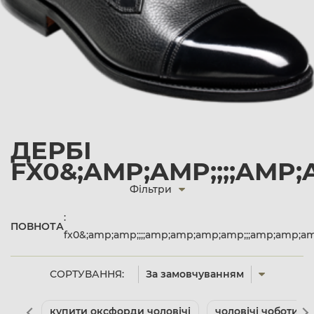
ДЕРБІ
FX0&;AMP;AMP;;;;AMP
Фільтри
:
ПОВНОТА
fx0&;amp;amp;;;;amp;amp;amp;amp;;;amp;amp;
СОРТУВАННЯ:
За замовчуванням
купити оксфорди чоловічі
чоловічі чоботи к