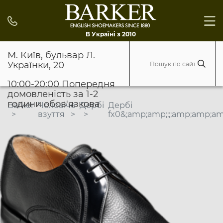
В Україні з 2010
М. Київ, бульвар Л.
Українки, 20
10:00-20:00 Попередня
домовленість за 1-2
години обов'язкова
Barker
Чоловіче
Дербі
Дербі
взуття
fx0&;amp;amp;;;;amp;amp;a