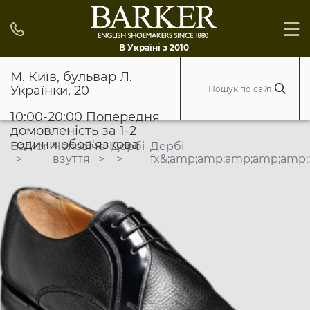
В Україні з 2010
М. Київ, бульвар Л.
Українки, 20
10:00-20:00 Попередня
домовленість за 1-2
години обов'язкова
Barker
Чоловіче
Дербі
Дербі
взуття
fx&;amp;amp;amp;amp;amp;