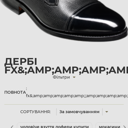
ДЕРБІ
FX&;AMP;AMP;AMP;AM
Фільтри
:
ПОВНОТА
fx&;amp;amp;amp;amp;amp;;;amp;amp;amp;amp
СОРТУВАННЯ:
За замовчуванням
чоловіче взуття лофери купити
мокасини чол