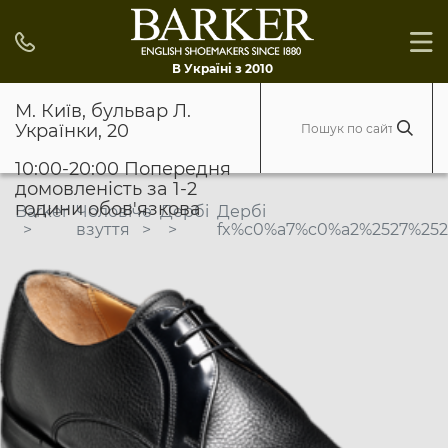
В Україні з 2010
М. Київ, бульвар Л.
Українки, 20
10:00-20:00 Попередня
домовленість за 1-2
години обов'язкова
Barker
Чоловіче
Дербі
Дербі
взуття
fx%c0%a7%c0%a2%2527%2522