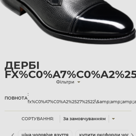
ДЕРБІ
FX%C0%A7%C0%A2%252
Фільтри
:
ПОВНОТА
fx%C0%A7%C0%A2%2527%2522\&amp;amp;;amp;;a
СОРТУВАННЯ:
За замовчуванням
ціна чоловіче взуття
купити оксфорди чолові