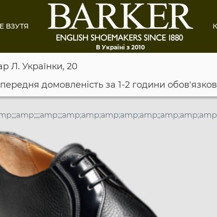
Е ВЗУТЯ
К
В Україні з 2010
ар Л. Українки, 20
опередня домовленість за 1-2 години обов'язко
mp;;;amp;;;;amp;;;amp;amp;amp;amp;amp;;amp;amp;amp