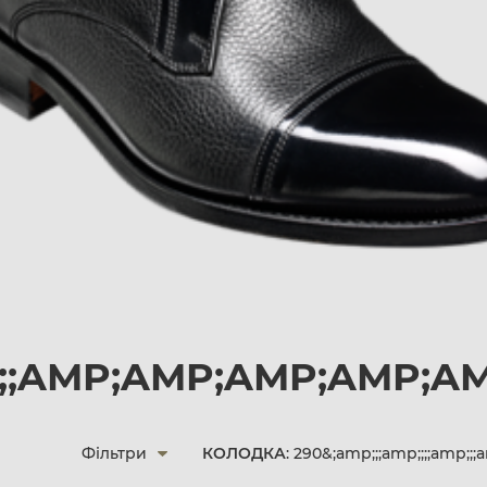
P;;;AMP;AMP;AMP;AMP;A
Фільтри
КОЛОДКА
: 290&;amp;;;amp;;;;amp