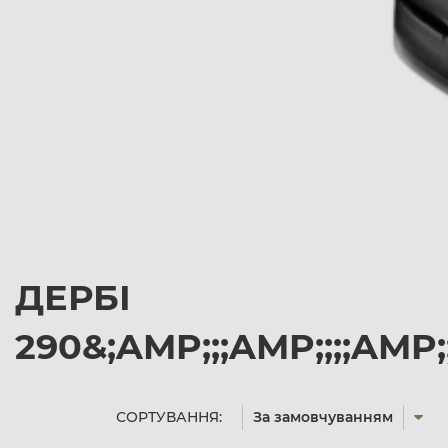
ДЕРБІ
290&;AMP;;;AMP;;;;AM
СОРТУВАННЯ:
За замовчуванням