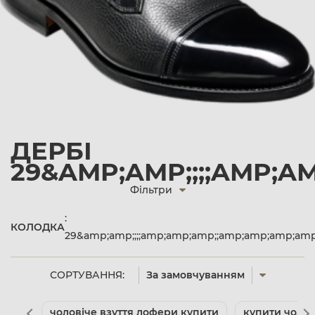
ДЕРБІ
29&AMP;AMP;;;;AMP;A
Фільтри
:
КОЛОДКА
29&amp;amp;;;;amp;amp;amp;;amp;amp;amp;am
СОРТУВАННЯ:
За замовчуванням
чоловіче взуття лофери купити
купити чолові