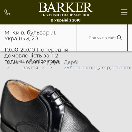
В Україні з 2010
М. Київ, бульвар Л.
Українки, 20
10:00-20:00 Попередня
домовленість за 1-2
години обов'язкова
Barker
Чоловіче
Дербі
Дербі
взуття
29&amp;amp;;;;amp;amp;am