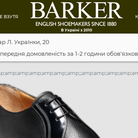
Е ВЗУТЯ
К
В Україні з 2010
ар Л. Українки, 20
опередня домовленість за 1-2 години обов'язко
mp;amp;amp;amp;amp;amp;;amp;;;amp;amp;;amp;amp;a