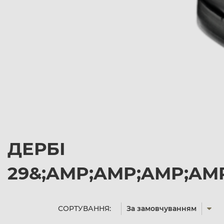
ДЕРБІ
29&;AMP;AMP;AMP;AMP
СОРТУВАННЯ:
За замовчуванням