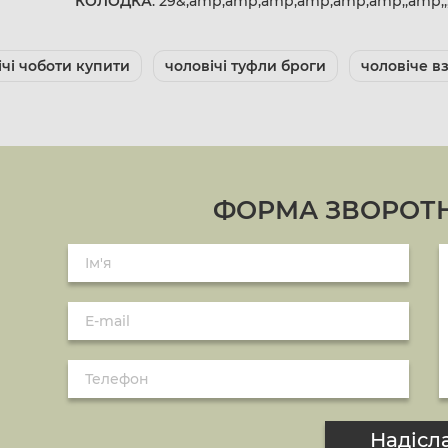
КОЛОДКА
: 29&;amp;amp;amp;amp;amp;amp;;amp;
ічі чоботи купити
чоловічі туфли броги
чоловіче в
ФОРМА ЗВОРОТН
Надісл