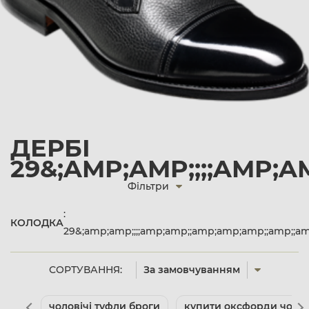
ДЕРБІ
29&;AMP;AMP;;;;AMP;A
Фільтри
:
КОЛОДКА
29&;amp;amp;;;;amp;amp;;amp;amp;amp;;amp;;a
СОРТУВАННЯ:
За замовчуванням
чоловічі туфли броги
купити оксфорди чолов