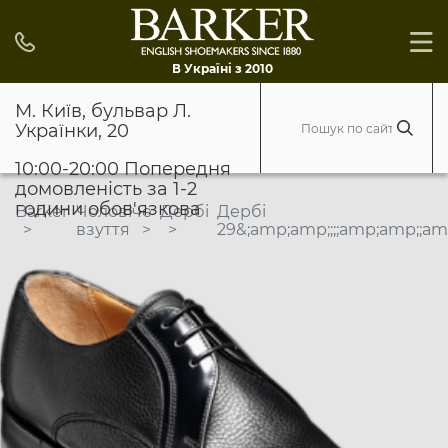
В Україні з 2010
М. Київ, бульвар Л.
Українки, 20
10:00-20:00 Попередня
домовленість за 1-2
години обов'язкова
Barker
Чоловіче
Дербі
Дербі
взуття
29&;amp;amp;;;;amp;amp;;a