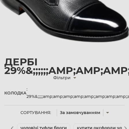
ДЕРБІ
29%&;;;;;;AMP;AMP;AM
Фільтри
:
КОЛОДКА
29%&;;;;;;amp;amp;amp;amp;amp;;amp;amp;amp;;
СОРТУВАННЯ:
За замовчуванням
чоловічі туфли броги
купити оксфорди чолов