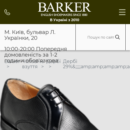
В Україні з 2010
М. Київ, бульвар Л.
Українки, 20
10:00-20:00 Попередня
домовленість за 1-2
години обов'язкова
Barker
Чоловіче
Дербі
Дербі
взуття
29%&;;;;;;amp;amp;amp;amp