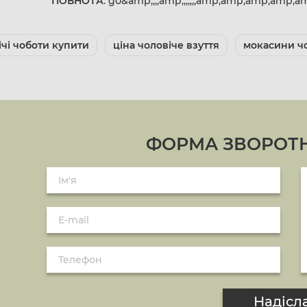
ПОВНОТА
: g0&amp;;;;amp;;;;;;;amp;amp;amp;amp
ічі чоботи купити
ціна чоловіче взуття
мокасини чо
ФОРМА ЗВОРОТН
Надісл