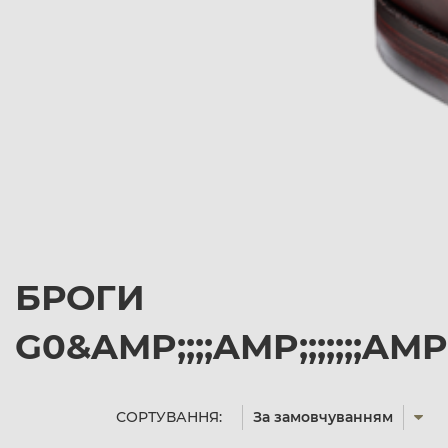
БРОГИ
G0&AMP;;;;AMP;;;;;;;
СОРТУВАННЯ:
За замовчуванням