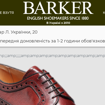
Е ВЗУТЯ
К
В Україні з 2010
ар Л. Українки, 20
опередня домовленість за 1-2 години обов'язко
p;;;;amp;;;;;;;amp;amp;amp;amp;amp;amp;amp;amp;;amp