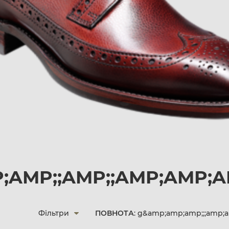
;AMP;;AMP;;AMP;AMP;A
Фільтри
ПОВНОТА
: g&amp;amp;amp;;;amp;