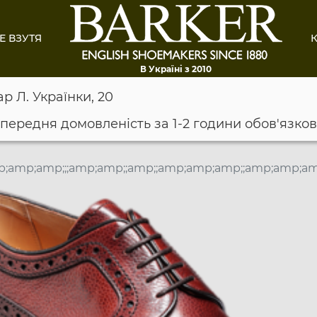
Е ВЗУТЯ
К
В Україні з 2010
ар Л. Українки, 20
опередня домовленість за 1-2 години обов'язко
;amp;amp;;;amp;amp;;amp;;amp;amp;amp;;amp;amp;am