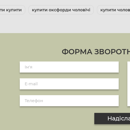
оти купити
купити оксфорди чоловічі
купити чолові
ФОРМА ЗВОРОТН
Надісл