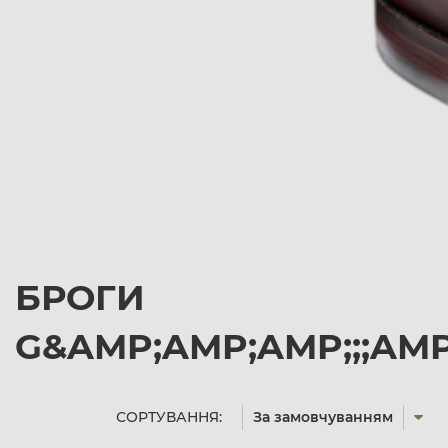
БРОГИ
G&AMP;AMP;AMP;;;AMP
СОРТУВАННЯ:
За замовчуванням