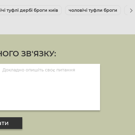
чі туфлі дербі броги київ
чоловічі туфли броги
цін
ОГО ЗВ'ЯЗКУ:
ати