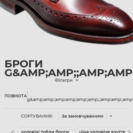
БРОГИ
G&AMP;AMP;;AMP;AMP;
Фільтри
:
ПОВНОТА
g&amp;amp;;amp;amp;amp;;amp;;;amp;amp;;amp;
СОРТУВАННЯ:
За замовчуванням
чоловічі туфли броги
ціна чоловіче взуття