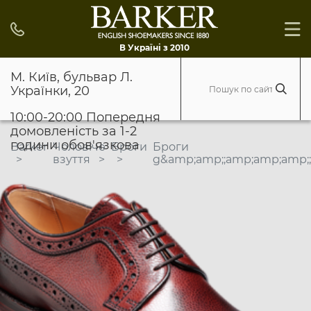
В Україні з 2010
М. Київ, бульвар Л.
Українки, 20
10:00-20:00 Попередня
домовленість за 1-2
години обов'язкова
Barker
Чоловіче
Броги
Броги
взуття
g&amp;amp;;amp;amp;amp;;a