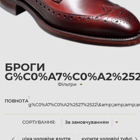
БРОГИ
G%C0%A7%C0%A2%2527
Фільтри
:
ПОВНОТА
g%C0%A7%C0%A2%2527%2522\&amp;;amp;amp;amp
СОРТУВАННЯ:
За замовчуванням
ціна чоловіче взуття
купити чоловічі туфлі де