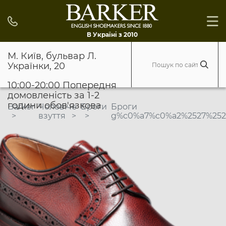
В Україні з 2010
М. Київ, бульвар Л.
Українки, 20
10:00-20:00 Попередня
домовленість за 1-2
години обов'язкова
Barker
Чоловіче
Броги
Броги
взуття
g%c0%a7%c0%a2%2527%2522