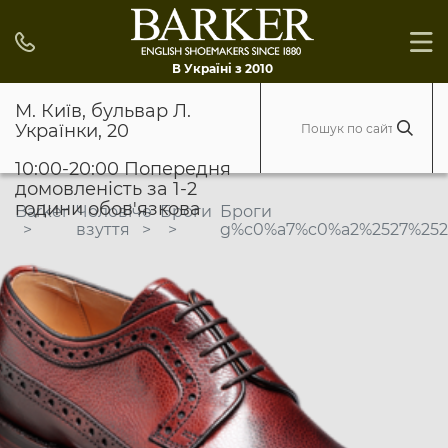
В Україні з 2010
М. Київ, бульвар Л.
Українки, 20
10:00-20:00 Попередня
домовленість за 1-2
години обов'язкова
Barker
Чоловіче
Броги
Броги
взуття
g%c0%a7%c0%a2%2527%2522\