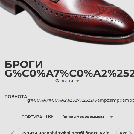
БРОГИ
G%C0%A7%C0%A2%2527%
Фільтри
:
ПОВНОТА
g%C0%A7%C0%A2%2527%2522\&amp;;;amp;;;amp;
СОРТУВАННЯ:
За замовчуванням
купити чоловічі туфлі дербі броги київ
купит