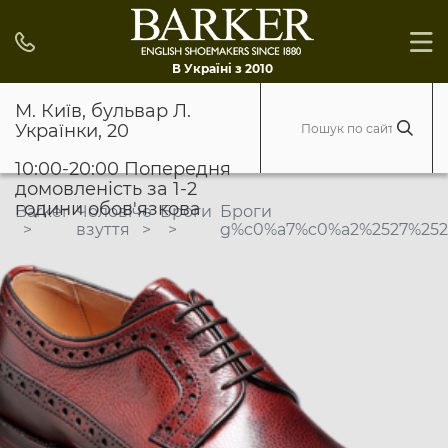
В Україні з 2010
М. Київ, бульвар Л.
Українки, 20
10:00-20:00 Попередня
домовленість за 1-2
години обов'язкова
Barker
Чоловіче
Броги
Броги
взуття
g%c0%a7%c0%a2%2527%2522\