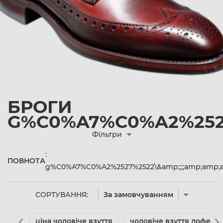
БРОГИ
G%C0%A7%C0%A2%2527%
Фільтри
:
ПОВНОТА
g%C0%A7%C0%A2%2527%2522\&amp;;;;amp;amp;a
СОРТУВАННЯ:
За замовчуванням
ціна чоловіче взуття
чоловіче взуття лофери