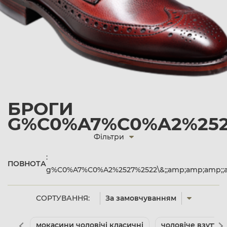
БРОГИ
G%C0%A7%C0%A2%2527
Фільтри
:
ПОВНОТА
g%C0%A7%C0%A2%2527%2522\&;;amp;amp;amp;;
СОРТУВАННЯ:
За замовчуванням
мокасини чоловічі класичні
чоловіче взуття