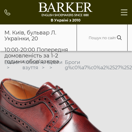
В Україні з 2010
М. Київ, бульвар Л.
Українки, 20
10:00-20:00 Попередня
домовленість за 1-2
години обов'язкова
Barker
Чоловіче
Броги
Броги
взуття
g%c0%a7%c0%a2%2527%2522