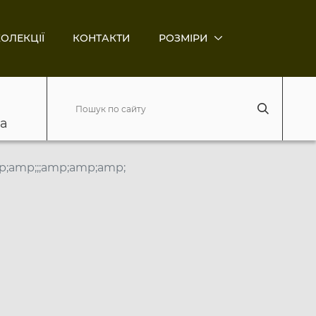
ОЛЕКЦІЇ
КОНТАКТИ
РОЗМІРИ
ва
p;amp;;;amp;amp;amp;