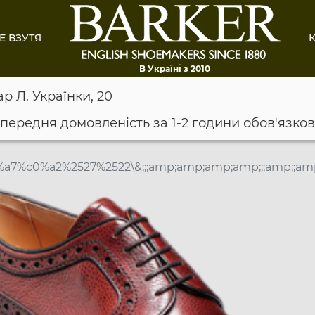
Е ВЗУТЯ
К
В Україні з 2010
ар Л. Українки, 20
опередня домовленість за 1-2 години обов'язко
a7%c0%a2%2527%2522\&;;;amp;amp;amp;amp;;;amp;;am