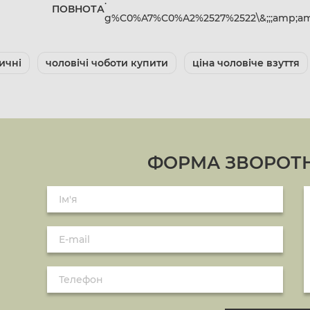
:
ПОВНОТА
g%C0%A7%C0%A2%2527%2522\&;;;amp;amp
ичні
чоловічі чоботи купити
ціна чоловіче взуття
ФОРМА ЗВОРОТН