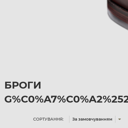
БРОГИ
G%C0%A7%C0%A2%2527%
СОРТУВАННЯ:
За замовчуванням