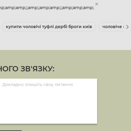
;amp;amp;;;amp;;amp;amp;;;amp;amp;amp;
купити чоловічі туфлі дербі броги київ
чоловіче вз
ОГО ЗВ'ЯЗКУ: