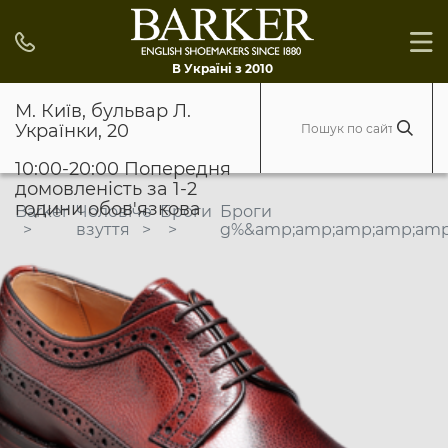
В Україні з 2010
М. Київ, бульвар Л.
Українки, 20
10:00-20:00 Попередня
домовленість за 1-2
години обов'язкова
Barker
Чоловіче
Броги
Броги
взуття
g%&amp;amp;amp;amp;amp;