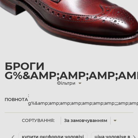
БРОГИ
G%&AMP;AMP;AMP;AMP
Фільтри
:
ПОВНОТА
g%&amp;amp;amp;amp;amp;amp;amp;;;;amp;am
СОРТУВАННЯ:
За замовчуванням
купити оксфорди чоловічі
ціна чоловіче взут