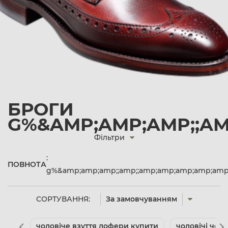
БРОГИ
G%&AMP;AMP;AMP;;AM
Фільтри
:
ПОВНОТА
g%&amp;amp;amp;;amp;;amp;amp;amp;amp;amp
СОРТУВАННЯ:
За замовчуванням
чоловіче взуття лофери купити
чоловічі чоб