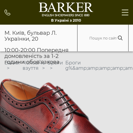
В Україні з 2010
М. Київ, бульвар Л.
Українки, 20
10:00-20:00 Попередня
домовленість за 1-2
години обов'язкова
Barker
Чоловіче
Броги
Броги
взуття
g%&amp;amp;amp;;amp;;am