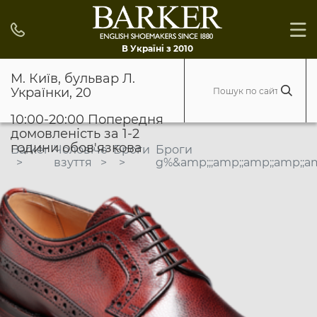
В Україні з 2010
М. Київ, бульвар Л.
Українки, 20
10:00-20:00 Попередня
домовленість за 1-2
години обов'язкова
Barker
Чоловіче
Броги
Броги
взуття
g%&amp;;;amp;;amp;;amp;;