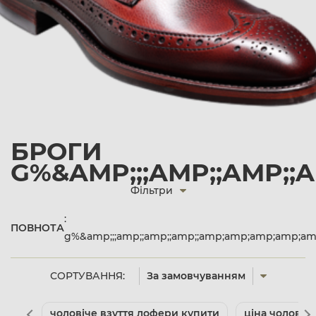
БРОГИ
G%&AMP;;;AMP;;AMP;;
Фільтри
:
ПОВНОТА
g%&amp;;;amp;;amp;;amp;;amp;amp;amp;amp;a
СОРТУВАННЯ:
За замовчуванням
чоловіче взуття лофери купити
ціна чоловіче