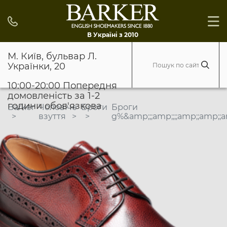
В Україні з 2010
М. Київ, бульвар Л.
Українки, 20
10:00-20:00 Попередня
домовленість за 1-2
години обов'язкова
Barker
Чоловіче
Броги
Броги
взуття
g%&amp;;;amp;;;;amp;;amp