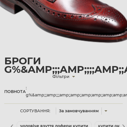
БРОГИ
G%&AMP;;;AMP;;;;AMP
Фільтри
:
ПОВНОТА
g%&amp;;;amp;;;;amp;;amp;;amp;amp;;amp;amp
СОРТУВАННЯ:
За замовчуванням
чоловіче взуття лофери купити
купити оксфо