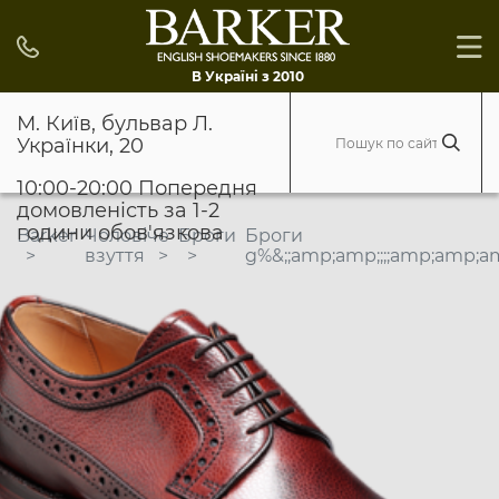
В Україні з 2010
М. Київ, бульвар Л.
Українки, 20
10:00-20:00 Попередня
домовленість за 1-2
години обов'язкова
Barker
Чоловіче
Броги
Броги
взуття
g%&;;amp;amp;;;;amp;amp;a