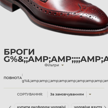
БРОГИ
G%&;;AMP;AMP;;;;AMP
Фільтри
:
ПОВНОТА
g%&;;amp;amp;;;;amp;amp;amp;;amp;amp;amp;;a
СОРТУВАННЯ:
За замовчуванням
купити оксфорди чоловічі
чоловіче взуття л